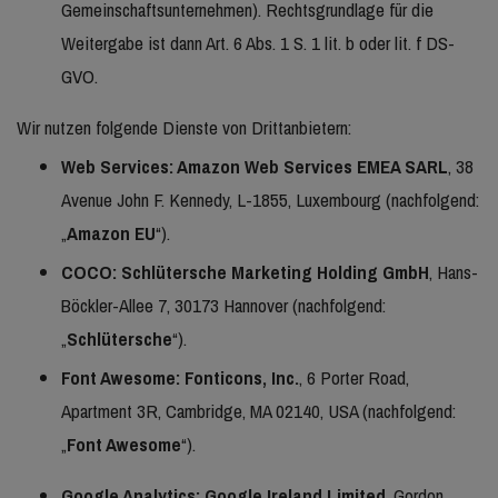
Gemeinschaftsunternehmen). Rechtsgrundlage für die
Weitergabe ist dann Art. 6 Abs. 1 S. 1 lit. b oder lit. f DS-
GVO.
Wir nutzen folgende Dienste von Drittanbietern:
Web Services: Amazon Web Services EMEA SARL
, 38
Avenue John F. Kennedy, L-1855, Luxembourg (nachfolgend:
„
Amazon EU
“).
COCO: Schlütersche Marketing Holding GmbH
, Hans-
Böckler-Allee 7, 30173 Hannover (nachfolgend:
„
Schlütersche
“).
Font Awesome: Fonticons, Inc.
, 6 Porter Road,
Apartment 3R, Cambridge, MA 02140, USA (nachfolgend:
„
Font Awesome
“).
Google Analytics:
Google Ireland Limited
, Gordon