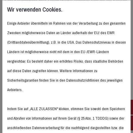
Eine Speicherung Ihrer Daten erfolgt grundsätzlich nur auf Servern
Wir verwenden Cookies.
in der EU, vorbehaltlich einer ggf. erfolgenden Weitergabe nach
den Regelungen in A.(9) und A.(10).
Einige Anbieter übermitteln im Rahmen von der Verarbeitung zu den genannten
Datensicherheit
Zwecken möglicherweise Daten an Länder außerhalb der EU/ des EWR
Wir bedienen uns geeigneter technischer und organisatorischer
(Drittlanddatenübermittlung), z.B. in die USA. Das Datenschutzniveau in diesen
Sicherheitsmaßnahmen, um Ihre Daten gegen zufällige oder
Ländern ist möglicherweise nicht mit dem in den EU-/EWR-Ländern
vorsätzliche Manipulationen, teilweisen oder vollständigen Verlust,
vergleichbar. Es besteht daher ein erhöhtes Risiko, dass staatliche Behörden
Zerstörung oder gegen den unbefugten Zugriff Dritter zu schützen
auf diese Daten zugreifen können. Weitere Informationen zu
(z.B. TSL-Verschlüsselung für unsere Website) unter
Sicherheitsgarantien finden Sie in den Datenschutzrichtlinien des jeweiligen
Berücksichtigung des Stands der Technik, der
Anbieters.
Implementierungskosten und der Natur, des Umfangs, des
Kontextes und des Zwecks der Verarbeitung sowie der
Face
Indem Sie auf „ALLE ZULASSEN" klicken, stimmen Sie sowohl dem Speichern
bestehenden Risiken einer Datenpanne (inklusive von deren
Wahrscheinlichkeit und Auswirkungen) für den Betroffenen. Unsere
und Abrufen von Informationen auf Ihrem Gerät (§ 25 Abs. 1 TDDDG) sowie der
Inst
Sicherheitsmaßnahmen werden entsprechend der technologischen
anschließenden Datenverarbeitung für die nachfolgend dargestellten bzw. die